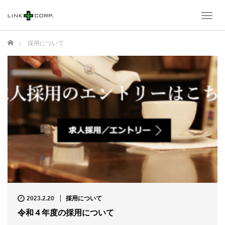
T
o
g
ホーム
採用について
g
l
e
n
a
v
i
g
a
t
i
o
n
2023.2.20
採用について
令和４年度の採用について