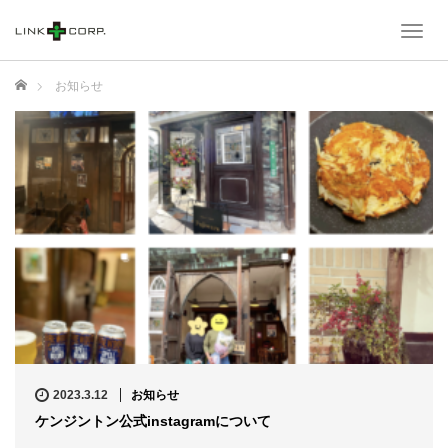
T
o
g
ホーム
お知らせ
g
l
e
n
a
v
i
g
a
t
i
o
n
2023.3.12
お知らせ
ケンジントン公式instagramについて